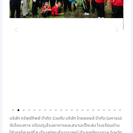
บริษัท ทรัพย์ทิพย์ จำกัด ร่วมกับ บริษัท ไทยออยล์ จำกัด (มหาชน)
จัดโครงการ ปรับปรุงโรงอาหารและสนามเด็กเล่น โรงเรียนบ้าน
โค้งรถไฟ หมู่ที่ 6 ตำบลนิคมลำนารายณ์ อำเภอชัยบาดาล จังหวัด