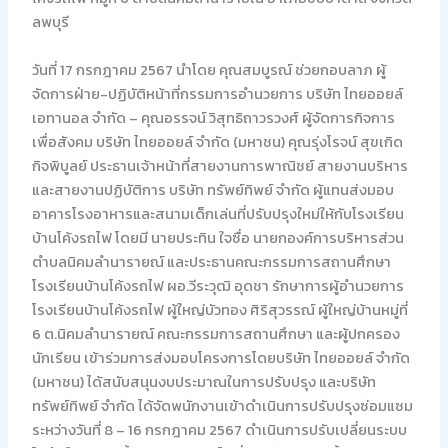
ลพบุรี
วันที่ 17 กรกฎาคม 2567 นำโดย คุณสมบูรณ์ ช่วยกอบลาภ ผู้
จัดการฝ่าย-ปฏิบัติหน้าที่กรรมการอำนวยการ บริษัท ไทยออยล์
เอทานอล จำกัด – คุณอรรจน์ วิสุทธิถาวรวงศ์ ผู้จัดการกิจการ
เพื่อสังคม บริษัท ไทยออยล์ จำกัด (มหาชน) คุณรุ่งโรจน์ สุขเกิด
กิจพิบูลย์ ประธานเจ้าหน้าที่สายงานการพาณิชย์ สายงานบริหาร
และสายงานปฏิบัติการ บริษัท ทรัพย์ทิพย์ จำกัด ผู้แทนส่งมอบ
อาคารโรงอาหารและสนามเด็กเล่นที่ปรับปรุงใหม่ให้กับโรงเรียน
บ้านโค้งรถไฟ โดยมี นายประทิน ใจซื่อ นายกองค์การบริหารส่วน
ตำบลนิคมลำนารายณ์ และประธานคณะกรรมการสถานศึกษา
โรงเรียนบ้านโค้งรถไฟ ผอ.วีระวุฒิ อุดชา รักษาการผู้อำนวยการ
โรงเรียนบ้านโค้งรถไฟ ผู้ใหญ่บัวทอง ศิริสุวรรณ์ ผู้ใหญ่บ้านหมู่ที่
6 ต.นิคมลำนารายณ์ คณะกรรมการสถานศึกษา และผู้ปกครอง
นักเรียน เข้าร่วมการส่งมอบโครงการโดยบริษัท ไทยออยล์ จำกัด
(มหาชน) ได้สนับสนุนงบประมาณในการปรับปรุง และบริษัท
ทรัพย์ทิพย์ จำกัด ได้จัดพนักงานเข้าดำเนินการปรับปรุงซ่อมแซม
ระหว่างวันที่ 8 – 16 กรกฎาคม 2567 ดำเนินการปรับเปลี่ยนระบบ