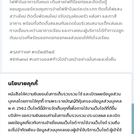
ไฟฟ้าในอาคารทั้งหมด เดินสายไฟที่ร้อยท่อและติดตั้งตู้
คอนซูมเมอร์ควบคุมการจ่ายไฟฟ้าในแต่ละประเภท ติดตั้งไฟแสง
สว่างใหม่ ติดตั้งพัดลมใหม่ ปรับปรุงห้องครัว หลังคา และทาสี
อาคาร พร้อมทั้งติดตั้งสแลนกันแดดในบริเวณสนามเด็กเล่นและ
ทางเชื่อมระหว่างอาคารเรียน และทางคณะผู้บริหารได้ทำการปลูก
ต้นมะม่วงที่พร้อมออกดอกออกผลส่งมอบให้กับโรงเรียน
#SAPTHIP
#ทรัพย์ทิพย์
#Ethanol
#เอทานอล
#ก้าวไปข้างหน้าอย่างมั่นคงและยั่งยืน
นโยบายคุกกี้
PREVIOUS
NEXT
หนังสือให้ความยินยอมในการเก็บรวบรวม ใช้ และเปิดเผยข้อมูลส่วน
บุคคลโดยการใช้คุกกี้ ตามพระราชบัญญัติคุ้มครองข้อมูลส่วนบุคคล
พ.ศ. 2562 เว็บไซต์นี้มีการจัดเก็บคุกกี้เพื่อการใช้งานเว็บไซต์ที่ดีขึ้น
บริษัทฯ ขอความยินยอมท่านในการเก็บรวบรวม ประมวลผล และเปิด
บริษัท ทรัพย์ทิพย์ จำกัด (สำนักงานใหญ่)
เผยข้อมูลเกี่ยวกับการเข้าเยี่ยมชมเว็บไซต์ การใช้งานเว็บไซต์ รวมถึง
68 ซอยสันติภาพ ถนนทรัพย์ แขวงสี่พระยา เขตบางรัก
แต่ไม่จำกัดเพียง ข้อมูลส่วนบุคคลของผู้เข้าใช้บริการเว็บไซต์ ผู้เข้าใช้